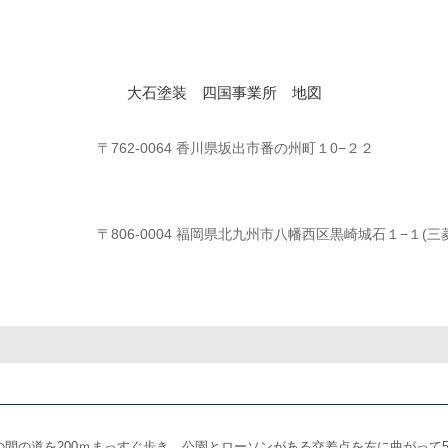
大石塗装 四国事業所 地図
〒762-0064 香川県坂出市番の州町１0−２２
〒806-0004 福岡県北九州市八幡西区黒崎城石１−１(
間の道を200ｍまっすぐ歩き、公園とローソンがある交差点を左に曲がって5