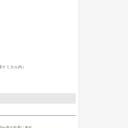
三菱ケミカル内）
0ｍ先の右手に本社。