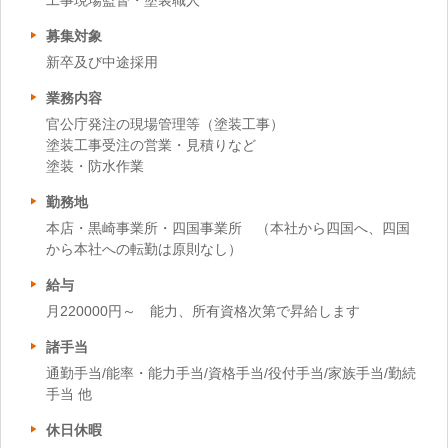
工事現場監督・塗装職人
募集対象
新卒及び中途採用
業務内容
官公庁発注の現場管理等（塗装工事）
塗装工事受注の営業・見積りなど
塗装・防水作業
勤務地
本店・黒崎事業所・四国事業所 （本社から四国へ、四国
から本社への転勤は原則なし）
給与
月220000円～ 能力、所有資格次第で昇給します
諸手当
通勤手当/能率・能力手当/資格手当/役付手当/家族手当/勤続
手当 他
休日休暇